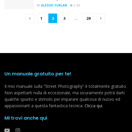
BY
ALESSIO FURLAN
2.3K
1
2
3
…
29
Un manuale gratuito per te!
Il mio manuale sulla “Street Photography” è totalmente gratuito.
Non aspettarti nulla di eccezionale, ma sicuramente potrà darti
qualche spunto e stimolo per imparare qualcosa di nuovo ed
appassionarti a questa fantastica tecnica.
Clicca qui
.
Mi trovi anche qui