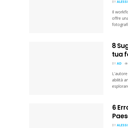
BY
ALESS
Il workf
offre una
fotografi
8 Su
tua 
BY
AD
L'autore
abilità a
esplorare
6 Err
Paes
BY
ALESS