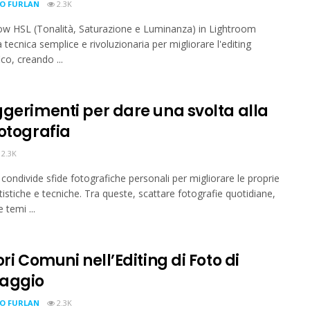
IO FURLAN
2.3K
low HSL (Tonalità, Saturazione e Luminanza) in Lightroom
 tecnica semplice e rivoluzionaria per migliorare l'editing
co, creando ...
ggerimenti per dare una svolta alla
fotografia
2.3K
 condivide sfide fotografiche personali per migliorare le proprie
rtistiche e tecniche. Tra queste, scattare fotografie quotidiane,
 temi ...
ori Comuni nell’Editing di Foto di
aggio
IO FURLAN
2.3K