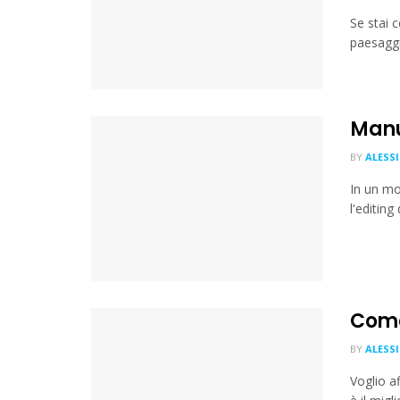
Se stai c
paesaggio
Manu
BY
ALESS
In un mo
l'editing
Come
BY
ALESS
Voglio a