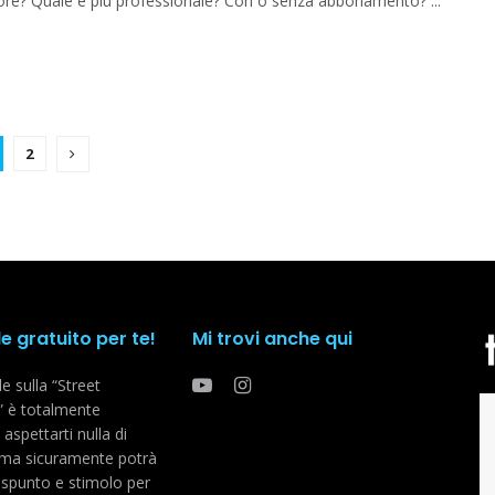
liore? Quale è più professionale? Con o senza abbonamento? ...
2
 gratuito per te!
Mi trovi anche qui
e sulla “Street
 è totalmente
aspettarti nulla di
 ma sicuramente potrà
 spunto e stimolo per