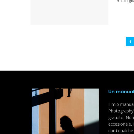
è il mig
1
Un manuale
Il mio manual
Photography”
gratuito. Non 
eccezionale,
darti qualche