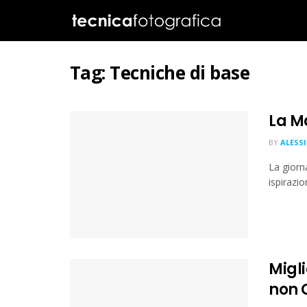
Tag:
Tecniche di base
La M
BY
ALESS
La giorna
ispirazi
Migli
non 