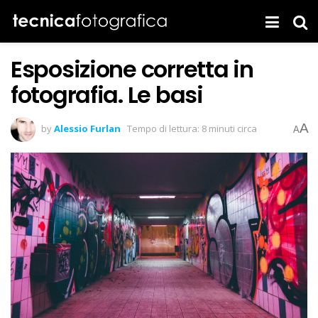
Esposizione corretta in
fotografia. Le basi
A
by
Alessio Furlan
Tempo di lettura: 8 minuti circa
A